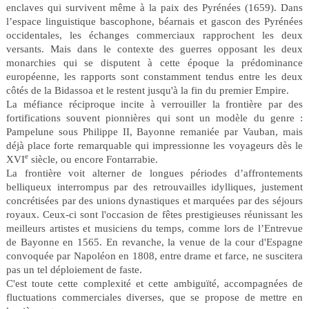
enclaves qui survivent même à la paix des Pyrénées (1659). Dans
l’espace linguistique bascophone, béarnais et gascon des Pyrénées
occidentales, les échanges commerciaux rapprochent les deux
versants. Mais dans le contexte des guerres opposant les deux
monarchies qui se disputent à cette époque la prédominance
européenne, les rapports sont constamment tendus entre les deux
côtés de la Bidassoa et le restent jusqu'à la fin du premier Empire.
La méfiance réciproque incite à verrouiller la frontière par des
fortifications souvent pionnières qui sont un modèle du genre :
Pampelune sous Philippe II, Bayonne remaniée par Vauban, mais
déjà place forte remarquable qui impressionne les voyageurs dès le
e
XVI
siècle, ou encore Fontarrabie.
La frontière voit alterner de longues périodes d’affrontements
belliqueux interrompus par des retrouvailles idylliques, justement
concrétisées par des unions dynastiques et marquées par des séjours
royaux. Ceux-ci sont l'occasion de fêtes prestigieuses réunissant les
meilleurs artistes et musiciens du temps, comme lors de l’Entrevue
de Bayonne en 1565. En revanche, la venue de la cour d'Espagne
convoquée par Napoléon en 1808, entre drame et farce, ne suscitera
pas un tel déploiement de faste.
C'est toute cette complexité et cette ambiguïté, accompagnées de
fluctuations commerciales diverses, que se propose de mettre en