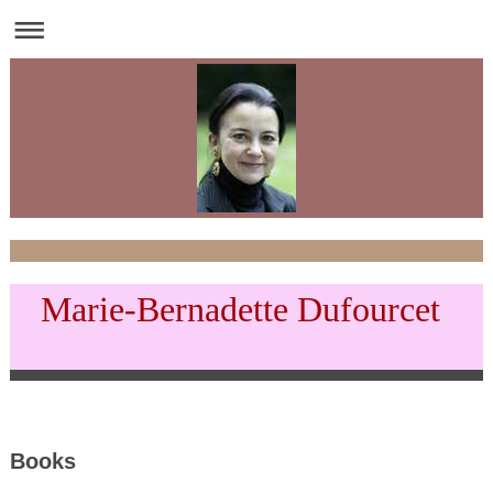
Marie-Bernadette Dufourcet
Books