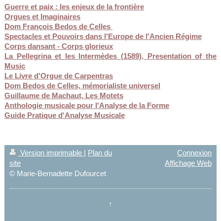
Guerre et paix : les enjeux de la frontière
Orgues et Imaginaires
Dom François Bedos de Celles
Spectacles et Pouvoirs dans l'Europe de l'Ancien Régime
Corps dansant - Corps glorieux
La Pellegrina et les Intermèdes (1589), Presentation of the
Music
L
e Livre d'Orgue de Carpentras
Dom Bedos de Celles, mémorialiste universel
Guillaume de Machaut, Les Motets
Anthologie musicale pour l'Analyse de la Forme
Guide Pratique d'Analyse Musicale
Version imprimable
|
Plan du
Connexion
site
Affichage Web
© Marie-Bernadette Dufourcet
↑